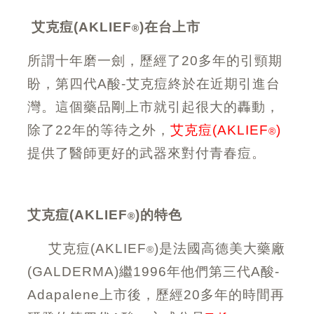
艾克痘(AKLIEF
)在台上市
®
所謂十年磨一劍，歷經了20多年的引頸期
盼，第四代A酸-艾克痘終於在近期引進台
灣。這個藥品剛上市就引起很大的轟動，
除了22年的等待之外，
艾克痘(AKLIEF
)
®
提供了醫師更好的武器來對付青春痘。
艾克痘(AKLIEF
)的特色
®
艾克痘(AKLIEF
)是法國高德美大藥廠
®
(GALDERMA)繼1996年他們第三代A酸-
Adapalene上市後，歷經20多年的時間再