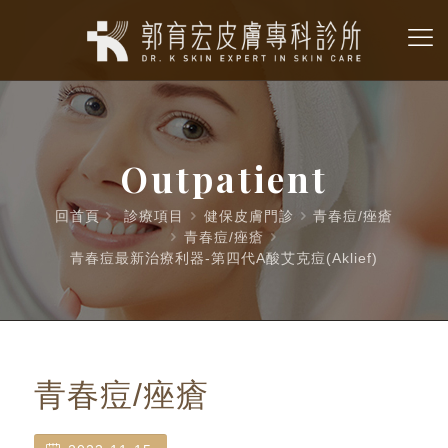
Outpatient
回首頁
診療項目
健保皮膚門診
青春痘/痤瘡
青春痘/痤瘡
青春痘最新治療利器-第四代A酸艾克痘(Aklief)
青春痘/痤瘡