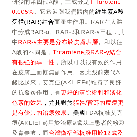
研發的第四代A酸，主成分是
Trifarotene
0.005%
。它透過跟我們體內的
維生素A酸
受體(
RAR)結合
而產生作用。RAR在人體
中分成RAR-α、RAR-β和RAR-γ三種，其
中
RAR-γ主要是分布於皮膚表層
。和以往
A酸的不同是，
Trifarotene跟RAR-γ結合
有很強的專一性
，所以可以很有效的作用
在皮膚上而較無副作用。因此跟前幾代A
酸比起來，艾克痘(AKLIEF
)維持了良好
®
的抗發炎作用，有
更好的清除粉刺和淡化
色素的效果
，尤其對於
軀幹/背部的痘痘更
是有優異的治療效果
。美國
FDA核准艾克
痘(AKLIEF
)用於治療9歲以上患者的粉刺
®
及青春痘
，
而
台灣衛福部核准用於12歲及