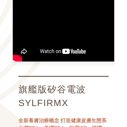
皮秒雷射介紹
S
義大利製造 超跑等級皮秒
台灣FDA、美國FDA及歐盟CE認證的皮
態系
全
秒雷射