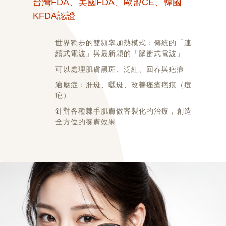
國
台
K
超高尖峰能量：能瞬間有效擊碎黑色素
超短脈衝時間：修復期更短、安全不易反
「連
黑
」
Refix超級鏡片100%完全聚焦：更有效刺
痕
激膠原蛋白新生能有效處理色素問題（臉
部斑點、雀斑、肝斑、色素沉澱）和膚質
（痘
問題（凹洞疤、毛孔粗大、膚質粗糙、皮
膚細紋）
創造