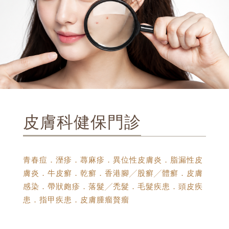
皮膚科健保門診
青春痘．溼疹．蕁麻疹．異位性皮膚炎．脂漏性皮
膚炎．牛皮癬．乾癬．香港腳╱股癬╱體癬．皮膚
感染．帶狀皰疹．落髮╱禿髮．毛髮疾患．頭皮疾
患．指甲疾患．皮膚腫瘤贅瘤