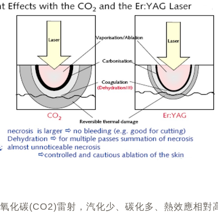
氧化碳(CO2)雷射，
汽化少、碳化多、熱效應相對