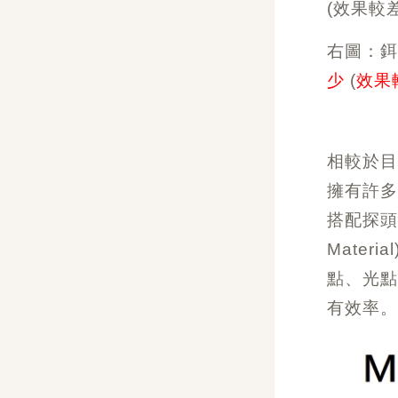
(效果較
右圖：鉺雅
少
(
效果
相較於目
擁有許多
搭配探頭專利 
Mater
點
、
光
有效率