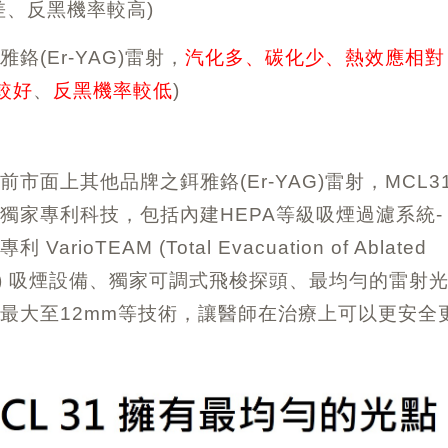
差、反黑機率較高)
鉻(Er-YAG)雷射，
汽化多、碳化少、熱效應相對
較好
、
反黑機率較低
)
前市面上其他品牌之鉺雅鉻(Er-YAG)雷射，
MCL3
獨家專利科技，包括內建HEPA等級吸煙過濾系統-
VarioTEAM (Total Evacuation of Ablated
ial) 吸煙設備、獨家可調式飛梭探頭、
最均勻的雷射
點
最大至12mm等技術，讓醫師在治療上可以更安全
。