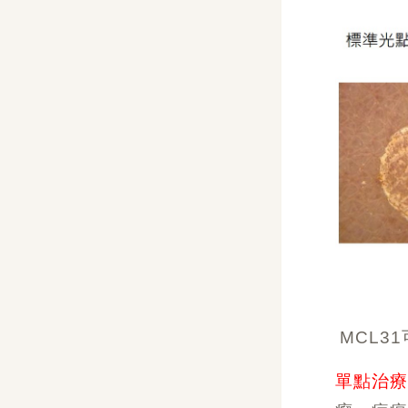
MCL3
單點治