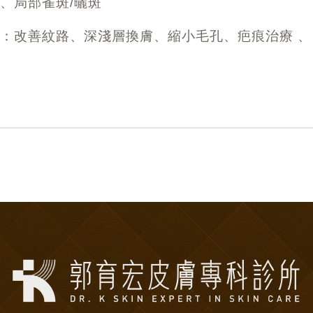
、局部雀斑/曬斑
式
：改善紋路、深淺層換膚、縮小毛孔、疤痕治療 、
均