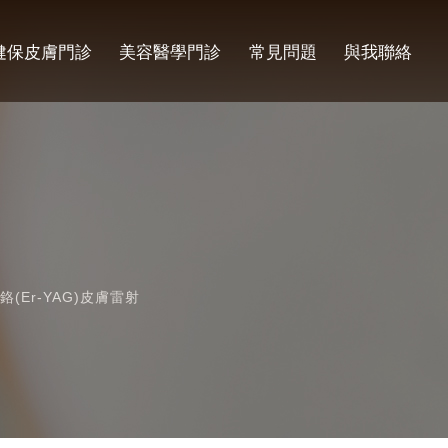
健保皮膚門診
美容醫學門診
常見問題
與我聯絡
e鉺雅鉻(Er-YAG)皮膚雷射