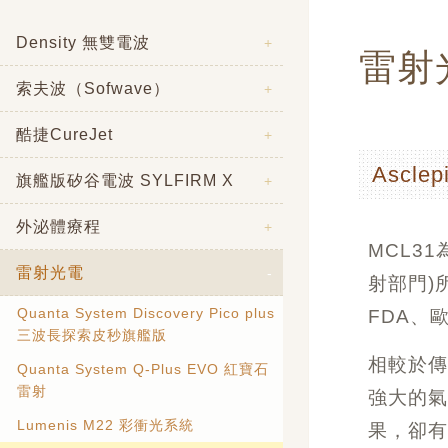
Density 無雙電波
雷射
索夫波（Sofwave）
酷捷CureJet
Ascle
旗艦版矽谷電波 SYLFIRM X
外泌體療程
MCL3
雷射光電
射部門)
Quanta System Discovery Pico plus
FDA、
三波長探索皮秒旗艦版
相較於傳
Quanta System Q-Plus EVO 紅寶石
雷射
強大的
Lumenis M22 彩衝光系統
果，卻