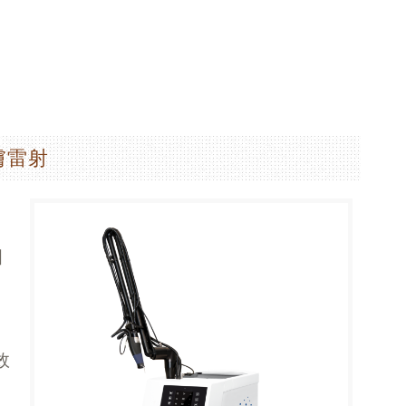
皮膚雷射
雷
國
效