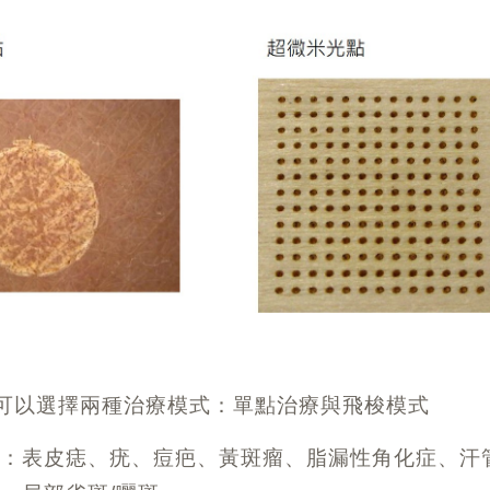
1可以選擇兩種治療模式：單點治療與飛梭模式
療
：表皮痣、疣、痘疤、黃斑瘤、脂漏性角化症、汗