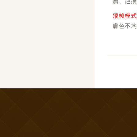
瘤、疤痕
飛梭模
膚色不