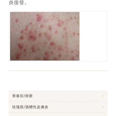
炎復發。
青春痘/痤瘡
玫瑰斑/酒糟性皮膚炎