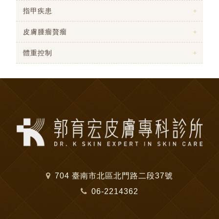
指甲疾患
皮膚腫瘤贅瘤
體重控制
704 臺南市北區北門路二段37號
06-2214362