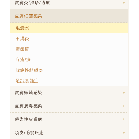
皮膚炎/溼疹/過敏
皮膚細菌感染
毛囊炎
甲溝炎
膿痂疹
疔瘡/癕
蜂窩性組織炎
足蹠蠹蝕症
皮膚黴菌感染
皮膚病毒感染
傳染性皮膚病
頭皮/毛髮疾患