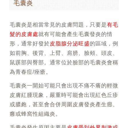
毛囊炎
毛囊炎是相當常見的皮膚問題，只要是
有毛
髮的皮膚處
就有可能會產生毛囊發炎的情
形，通常好發於
皮脂腺分泌旺盛
的區域，例
如前胸、後背、上臂、肩膀、臉頰、頭皮、
鼠蹊部與臀部。通常位於臉部的毛囊炎會稱
為青春痘/痤瘡。
毛囊炎一開始可能只會出現不痛不癢的輕微
皮膚紅腫現象，嚴重時可能會出現紅色丘疹
或膿皰，甚至會合併周圍皮膚發炎產生癤、
癰或蜂窩性組織炎。
毛囊炎發生原因主要是
皮膚受到外界刺激或