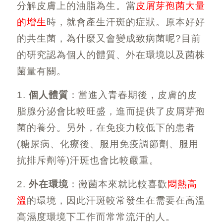
分解皮膚上的油脂為生。當
皮屑芽孢菌大量
的增生
時，就會產生汗斑的症狀。原本好好
的共生菌，為什麼又會變成致病菌呢?目前
的研究認為個人的體質、外在環境以及菌株
菌量有關。
1.
個人體質
：當進入青春期後，皮膚的皮
脂腺分泌會比較旺盛，進而提供了皮屑芽孢
菌的養分。另外，在免疫力較低下的患者
(
糖尿病、化療後、服用免疫調節劑、服用
抗排斥劑等
)
汗斑也會比較嚴重。
2.
外在環境
：黴菌本來就比較喜歡
悶熱高
溫
的環境，因此汗斑較常發生在需要在高溫
高濕度環境下工作而常常流汗的人。