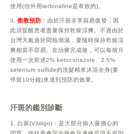
使用
(
但外用
terbinafine
是有效的
)
。
3.
衛教預防
：由於汗斑非常容易復發，因
此須提醒患者盡量保持乾燥涼爽。不過由於
台灣天氣過於悶熱潮濕，要隨時保持乾燥涼
爽相當不容易。在治療完成後，可以每個月
使用一次前述
2% ketoconazole
、
2.5%
selenium sulfide
的洗髮精來沐浴全身
(
要
停留
10
分鐘
)
來達到預防的效果。
汗斑的鑑別診斷
1. 白斑
(Vitiligo)
：是大部分病人最擔心的
問題，病灶處會完全脫色且邊緣呈現不規則