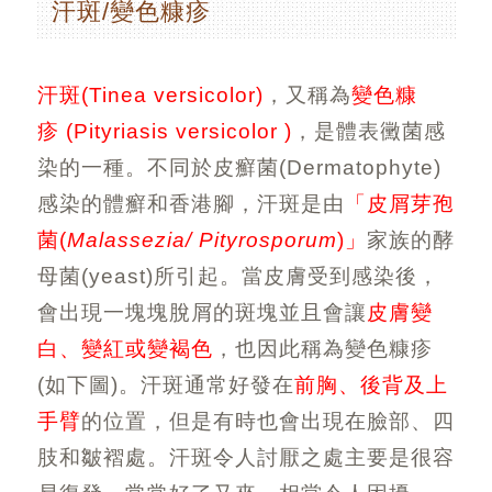
汗斑/變色糠疹
汗斑
(Tinea versicolor)
，又稱為
變色糠
疹
(Pityriasis versicolor )
，是體表黴菌感
染的一種。不同於皮癬菌
(Dermatophyte)
感染的體癬和香港腳，汗斑是由
「皮屑芽孢
菌
(
Malassezia/ Pityrosporum
)
」
家族的酵
母菌
(yeast)
所引起。當皮膚受到感染後，
會出現一塊塊脫屑的斑塊並且會讓
皮膚變
白、變紅或變褐色
，也因此稱為變色糠疹
(
如下圖
)
。汗斑通常好發在
前胸、後背及上
手臂
的位置，但是有時也會出現在臉部、四
肢和皺褶處。汗斑令人討厭之處主要是很容