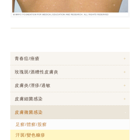
青春痘/痤瘡
玫瑰斑/酒糟性皮膚炎
皮膚炎/溼疹/過敏
皮膚細菌感染
皮膚黴菌感染
足癬/體癬/股癬
汗斑/變色糠疹