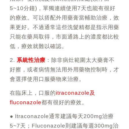
5~10
分鐘
)
，單獨連續使用
7
天也能有很好
的療效。可以搭配外用藥膏當輔助治療，效
果更好。不過通常這些洗髮精都是指示用藥
只能在藥局取得，市面通路上的濃度都比較
低，療效就難以確認。
2.
系統性治療
：除非病灶範圍太大藥膏不
好擦，或者病情無法用外用藥物控制時，才
會選擇使用口服藥物來治療。
在臨床上，口服的
itraconazole
及
fluconazole
都有很好的療效。
●
Itraconazole
通常建議每天
200mg
治療
5~7
天；
Fluconazole
則建議每週
300mg
治