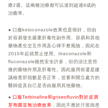
療
2
週。這兩種治療都可以達到超過
8
成的
治癒率。
● 口服
ketoconazole
效果也是很好，但由
於容易發生嚴重肝毒性副作用、容易和其他
藥物產生交互作用及心律不整風險，因此在
2015
年起就禁止使用。
Itraconazole
和
fluconazole
雖然安全許多，但仍須注意些
微的藥物作用及肝毒性。因此服用前還是建
議檢查肝指數是否正常，並要和開立處方的
醫師提及自己是否由服用其他藥物。
●
口服
T
erbinafine
和
griseofluvin
對於皮屑
芽孢菌並無治療效果
，因此不應於汗斑病患