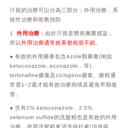
汗斑的治療可以分為三部分：外用治療、系
統性治療和衛教預防
1.
外用治療
：
由於汗斑是體表黴菌感染，
所以
外用治療通常效果都相當不錯
。
● 有效的外用藥膏包含
Azole
類藥膏
(
例如
ketoconazole, econazole…
等
)
、
terbinafine
藥膏及
ciclopirox
藥膏。療程通
常需1~2週才能有效治療病情及避免早期復
發。
● 含有
2% ketoconazole
、
2.5%
selenium sulfide
的洗髮精也是有效的外用
治療。使用洗髮精來清洗病灶處
(
須停留