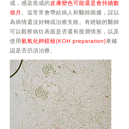
成，感染造成的
皮膚變色可能還是會持續數
個月
。這常常會帶給病人和醫師困擾，誤以
為病情還沒好轉或治療失敗。有經驗的醫師
可以觀察病灶表面是否還有脫屑情形，以及
使用
氫氧化鉀鏡檢(KOH preparation)
來確
認是否仍須治療。