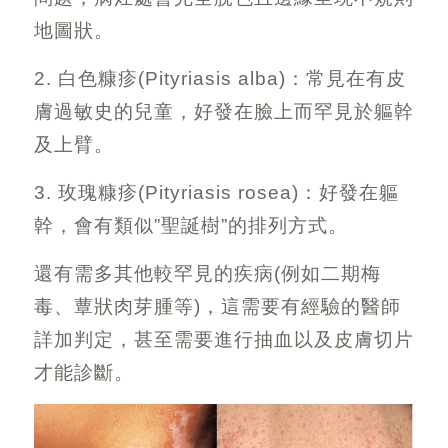
地圖狀。
2. 白色糠疹
(Pityriasis alba)
：常見在有皮
膚過敏史的兒童，好發在臉上而罕見於軀幹
及上臂。
3. 玫瑰糠疹
(Pityriasis rosea)
：好發在軀
幹，會有類似
”
聖誕樹
”
的排列方式。
還有需多其他較罕見的疾病
(
例如二期梅
毒、
蕈狀肉芽腫等
)
，這需要有經驗的醫師
詳加判定，甚至需要進行抽血以及皮膚切片
才能診斷。