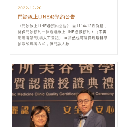
2022-12-26
門診線上LINE@預約公告
《門診線上LINE@預約公告》 自111年12月份起，
健保門診預約一律透過線上LINE@做預約！（不再
透過電話/現場人工登記） ➡️當然也可選擇現場排隊
抽取號碼牌方式，但門診人數...