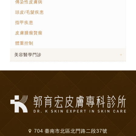
傳染性皮膚病
頭皮/毛髮疾患
指甲疾患
皮膚腫瘤贅瘤
體重控制
美容醫學門診
704 臺南市北區北門路二段37號